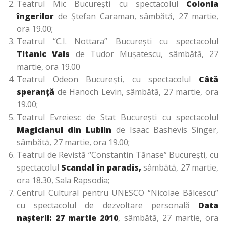
Teatrul Mic Bucureşti cu spectacolul
Colonia
îngerilor
de Ştefan Caraman, sâmbătă, 27 martie,
ora 19.00;
Teatrul “C.I. Nottara” Bucureşti cu spectacolul
Titanic Vals
de Tudor Muşatescu, sâmbătă, 27
martie, ora 19.00
Teatrul Odeon Bucureşti, cu spectacolul
Câtă
speranţă
de Hanoch Levin, sâmbătă, 27 martie, ora
19.00;
Teatrul Evreiesc de Stat Bucureşti cu spectacolul
Magicianul din Lublin
de Isaac Bashevis Singer,
sâmbătă, 27 martie, ora 19.00;
Teatrul de Revistă “Constantin Tănase” Bucureşti, cu
spectacolul
Scandal în paradis,
sâmbătă, 27 martie,
ora 18.30, Sala Rapsodia;
Centrul Cultural pentru UNESCO “Nicolae Bălcescu”
cu spectacolul de dezvoltare personală
Data
naşterii: 27 martie 2010
, sâmbătă, 27 martie, ora