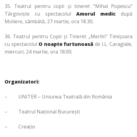
35. Teatrul pentru copii şi tineret “Mihai Popescu”
Târgovişte cu spectacolul
Amorul medic
după
Moliere, sâmbătă, 27 martie, ora 18.30;
36. Teatrul pentru Copii şi Tineret „Merlin” Timişoara
cu spectacolul
O noapte furtunoasă
de I.L. Caragiale,
miercuri, 24 martie, ora 18.00;
Organizatori:
– UNITER – Uniunea Teatrală din România
– Teatrul Naţional Bucureşti
– Creaţio