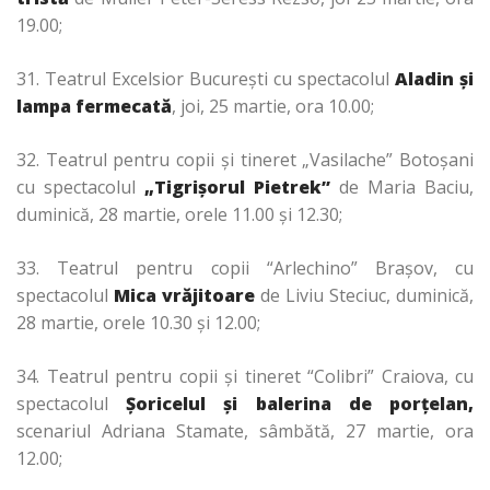
19.00;
31. Teatrul Excelsior Bucureşti cu spectacolul
Aladin şi
lampa fermecată
, joi, 25 martie, ora 10.00;
32. Teatrul pentru copii şi tineret „Vasilache” Botoşani
cu spectacolul
„Tigrişorul Pietrek”
de Maria Baciu,
duminică, 28 martie, orele 11.00 şi 12.30;
33. Teatrul pentru copii “Arlechino” Braşov, cu
spectacolul
Mica vrăjitoare
de Liviu Steciuc, duminică,
28 martie, orele 10.30 şi 12.00;
34. Teatrul pentru copii şi tineret “Colibri” Craiova, cu
spectacolul
Şoricelul şi balerina de porţelan,
scenariul Adriana Stamate, sâmbătă, 27 martie, ora
12.00;