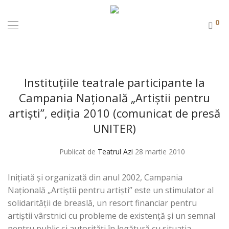
0
Instituțiile teatrale participante la
Campania Națională „Artiștii pentru
artiști”, ediția 2010 (comunicat de presă
UNITER)
Publicat de
Teatrul Azi
28 martie 2010
Iniţiată şi organizată din anul 2002, Campania
Naţională „Artiştii pentru artişti” este un stimulator al
solidarităţii de breaslă, un resort financiar pentru
artiştii vârstnici cu probleme de existenţă şi un semnal
pentru public şi autorităţi în legătură cu situaţia