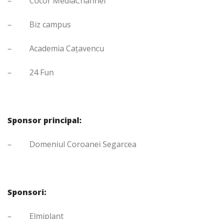
– Cocor MediaChannel
– Biz campus
– Academia Caţavencu
– 24 Fun
Sponsor principal:
– Domeniul Coroanei Segarcea
Sponsori:
– Elmiplant