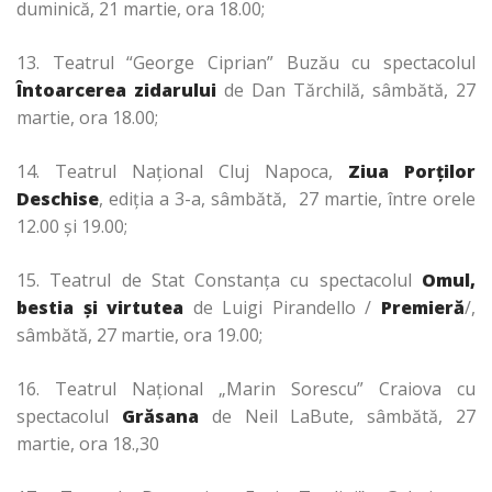
duminică, 21 martie, ora 18.00;
13. Teatrul “George Ciprian” Buzău cu spectacolul
Întoarcerea zidarului
de Dan Tărchilă, sâmbătă, 27
martie, ora 18.00;
14. Teatrul Naţional Cluj Napoca,
Ziua Porţilor
Deschise
, ediţia a 3-a, sâmbătă, 27 martie, între orele
12.00 şi 19.00;
15. Teatrul de Stat Constanţa cu spectacolul
Omul,
bestia şi virtutea
de Luigi Pirandello /
Premieră
/,
sâmbătă, 27 martie, ora 19.00;
16. Teatrul Naţional „Marin Sorescu” Craiova cu
spectacolul
Grăsana
de Neil LaBute, sâmbătă, 27
martie, ora 18.,30