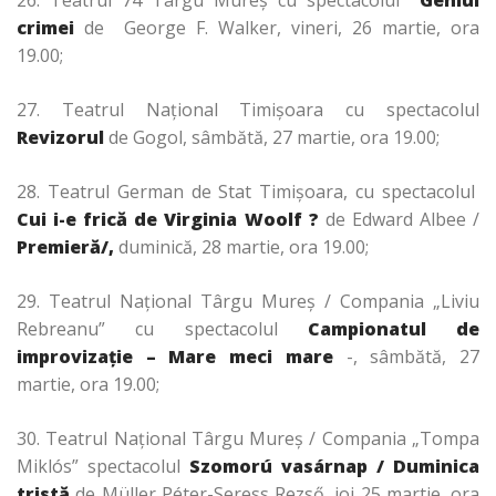
26. Teatrul 74 Târgu Mureş cu spectacolul
Geniul
crimei
de George F. Walker, vineri, 26 martie, ora
19.00;
27. Teatrul Naţional Timişoara cu spectacolul
Revizorul
de Gogol, sâmbătă, 27 martie, ora 19.00;
28. Teatrul German de Stat Timişoara, cu spectacolul
Cui i-e frică de Virginia Woolf ?
de Edward Albee /
Premieră/,
duminică, 28 martie, ora 19.00;
29. Teatrul Naţional Târgu Mureş / Compania „Liviu
Rebreanu” cu spectacolul
Campionatul de
improvizaţie – Mare meci mare
-, sâmbătă, 27
martie, ora 19.00;
30. Teatrul Naţional Târgu Mureş / Compania „Tompa
Miklós” spectacolul
Sz
omorú vasárnap / D
uminica
tristă
de Müller Péter-Seress Rezső, joi 25 martie, ora