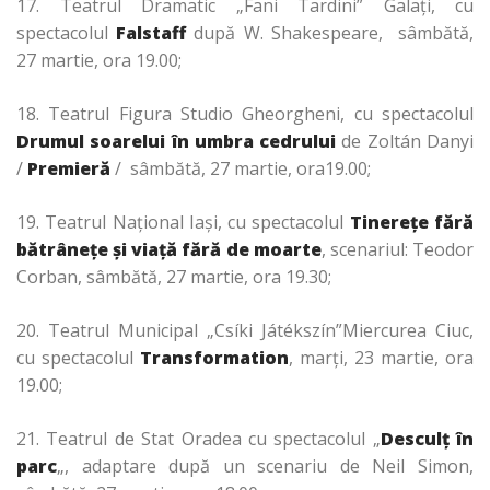
17. Teatrul Dramatic „Fani Tardini” Galaţi, cu
spectacolul
Falstaff
după W. Shakespeare, sâmbătă,
27 martie, ora 19.00;
18. Teatrul Figura Studio Gheorgheni, cu spectacolul
Drumul soarelui în umbra cedrului
de Zoltán Danyi
/
Premieră
/ sâmbătă, 27 martie, ora19.00;
19. Teatrul Naţional Iaşi, cu spectacolul
Tinereţe fără
bătrâneţe şi viaţă fără de moarte
, scenariul: Teodor
Corban, sâmbătă, 27 martie, ora 19.30;
20. Teatrul Municipal „Csíki Játékszín”Miercurea Ciuc,
cu spectacolul
Transformation
, marţi, 23 martie, ora
19.00;
21. Teatrul de Stat Oradea cu spectacolul „
Desculţ în
parc
„, adaptare după un scenariu de Neil Simon,