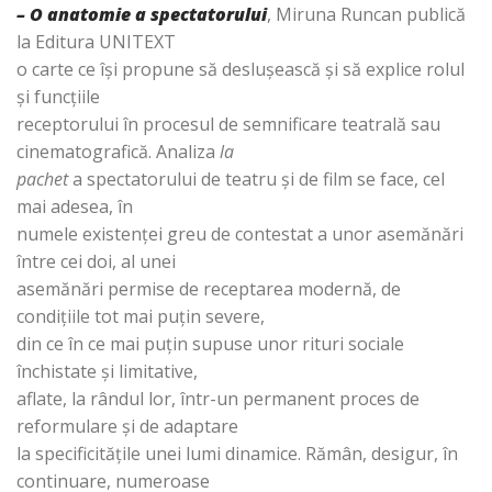
– O anatomie a spectatorului
, Miruna Runcan publică
la Editura UNITEXT
o carte ce îşi propune să desluşească şi să explice rolul
şi funcţiile
receptorului în procesul de semnificare teatrală sau
cinematografică. Analiza
la
pachet
a spectatorului de teatru şi de film se face, cel
mai adesea, în
numele existenţei greu de contestat a unor asemănări
între cei doi, al unei
asemănări permise de receptarea modernă, de
condiţiile tot mai puţin severe,
din ce în ce mai puţin supuse unor rituri sociale
închistate şi limitative,
aflate, la rândul lor, într-un permanent proces de
reformulare şi de adaptare
la specificităţile unei lumi dinamice. Rămân, desigur, în
continuare, numeroase