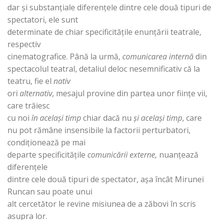
dar şi substanţiale diferenţele dintre cele două tipuri de
spectatori, ele sunt
determinate de chiar specificităţile enunţării teatrale,
respectiv
cinematografice. Până la urmă,
comunicarea
internă
din
spectacolul teatral, detaliul deloc nesemnificativ că la
teatru, fie el
nativ
ori
alternativ
, mesajul provine din partea unor fiinţe vii,
care trăiesc
cu noi
în acelaşi
timp
chiar dacă nu
şi acelaşi timp
, care
nu pot rămâne insensibile la factorii perturbatori,
condiţionează pe mai
departe specificităţile
comunicării externe,
nuanţează
diferenţele
dintre cele două tipuri de spectator, aşa încât Mirunei
Runcan sau poate unui
alt cercetător le revine misiunea de a zăbovi în scris
asupra lor.