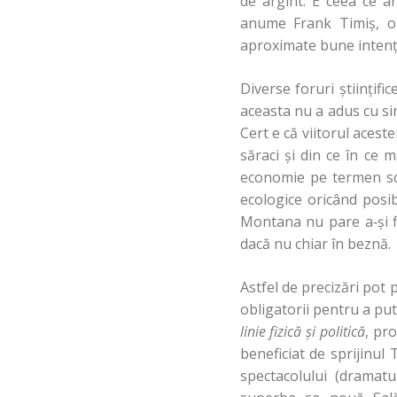
de argint. E ceea ce 
anume Frank Timiş, ori
aproximate bune intenţi
Diverse foruri ştiinţif
aceasta nu a adus cu sin
Cert e că viitorul acest
săraci şi din ce în ce m
economie pe termen scu
ecologice oricând posi
Montana nu pare a‑şi fi
dacă nu chiar în beznă.
Astfel de precizări pot 
obligatorii pentru a pute
linie fizică şi politică
, pr
beneficiat de sprijinul
spectacolului (dramatu