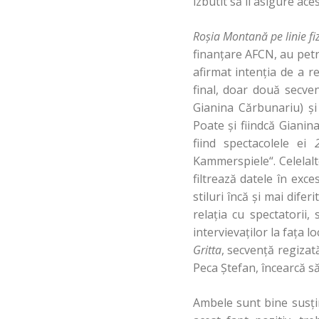
izbutit să îi asigure ace
Roşia Montană pe linie fiz
finanţare AFCN, au petr
afirmat intenţia de a 
final, doar două secv
Gianina Cărbunariu) ş
Poate şi fiindcă Giani
fiind spectacolele ei
Kammerspiele“. Celelalt
filtrează datele în exce
stiluri încă şi mai dife
relaţia cu spectatorii, 
intervievaţilor la faţa lo
Gritta
, secvenţă regizat
Peca Ştefan, încearcă s
Ambele sunt bine susţin