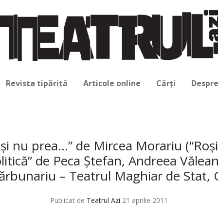
Revista tipărită
Articole online
Cărți
Despre
i nu prea…” de Mircea Morariu (“Ro
 politică” de Peca Ştefan, Andreea Văle
Cărbunariu – Teatrul Maghiar de Stat, 
Publicat de
Teatrul Azi
21 aprilie 2011