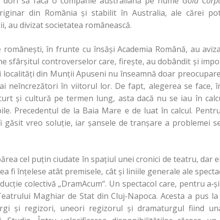
ar dori să facă o companie australiană pe nume
Gold Corp
ginar din România şi stabilit în Australia, ale cărei pot
i, au divizat societatea românească.
ice româneşti, în frunte cu însăşi Academia Română, au aviza
e sfârşitul controverselor care, fireşte, au dobândit şi impor
ei localităţi din Munţii Apuseni nu înseamnă doar preocuparea
ai neîncrezători în viitorul lor. De fapt, alegerea se face, 
rt şi cultură pe termen lung, asta dacă nu se iau în calcul
bile. Precedentul de la Baia Mare e de luat în calcul. Pent
 găsit vreo soluţie, iar şansele de tranşare a problemei s
părea cel puţin ciudate în spaţiul unei cronici de teatru, dar 
a fi înţelese atât premisele, cât şi liniile generale ale spect
oducţie colectivă „DramAcum“. Un spectacol care, pentru a‑şi 
 Teatrului Maghiar de Stat din Cluj-Napoca. Acesta a pus la d
rgi şi regizori, uneori regizorul şi dramaturgul fiind u