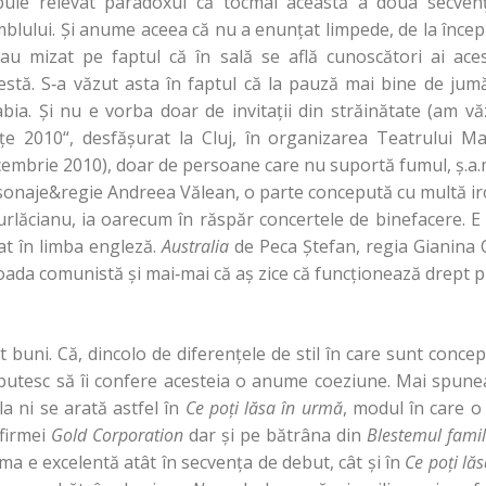
rebuie relevat paradoxul că tocmai această a doua secve
blului. Şi anume aceea că nu a enunţat limpede, de la încep
 au mizat pe faptul că în sală se află cunoscători ai ace
festă. S‑a văzut asta în faptul că la pauză mai bine de jumă
bia. Şi nu e vorba doar de invitaţii din străinătate (am văz
enţe 2010“, desfăşurat la Cluj, în organizarea Teatrului Ma
cembrie 2010), doar de persoane care nu suportă fumul, ş.a.
onaje&regie Andreea Vălean, o parte concepută cu multă iro
urlăcianu, ia oarecum în răspăr concertele de binefacere. E
at în limba engleză.
Australia
de Peca Ştefan, regia Gianina 
oada comunistă şi mai‑mai că aş zice că funcţionează drept p
 buni. Că, dincolo de diferenţele de stil în care sunt conce
izbutesc să îi confere acesteia o anume coeziune. Mai spun
la ni se arată astfel în
Ce poţi lăsa în urmă
, modul în care o
 firmei
Gold Corporation
dar şi pe bătrâna din
Blestemul
famil
ma e excelentă atât în secvenţa de debut, cât şi în
Ce poţi lă