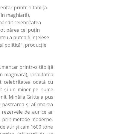
entar printr‑o tăbliţă
 în maghiară),
bândit celebritatea
ot părea cel puţin
ntru a putea fi înţelese
şi politică”, producţie
umentar printr‑o tăbliţă
în maghiară), localitatea
t celebritatea odată cu
rat şi un miner pe nume
nit. Mihăila Gritta a pus
u păstrarea şi afirmarea
, rezervele de aur ce ar
că prin metode moderne,
e de aur şi cam 1600 tone