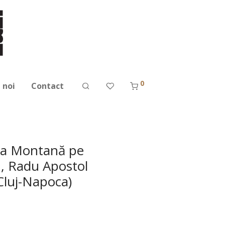
0
 noi
Contact
şia Montană pe
an, Radu Apostol
Cluj-Napoca)