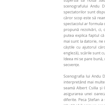
superba sa nouă Sală S
scenografului Andu Du
spectatorilor sunt dispu
căror scop este să ream
spectacolul ar formula
propună rezolvări, ci,
putea explica faptul că
mai sunt la datorie, ne
căştile cu ajutorul că
engleză), scările sunt c
Ideea mi se pare bună, 
secvenţe.
Scenografia lui Andu Du
interpretând mai multe
seamă Albert Csilla şi
asigurarea unei oareca
diferite. Peca Ştefan 