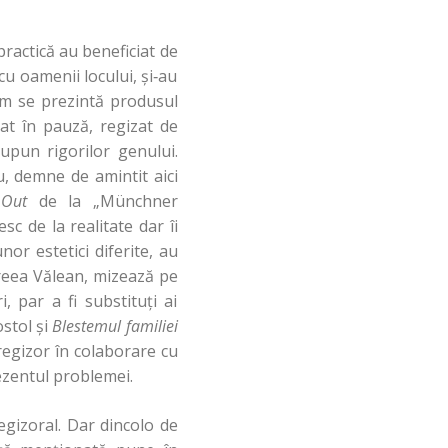
practică au beneficiat de
u oamenii locului, şi‑au
um se prezintă produsul
lat în pauză, regizat de
upun rigorilor genului.
, demne de amintit aici
 Out
de la „Münchner
sc de la realitate dar îi
nor estetici diferite, au
ndreea Vălean, mizează pe
i, par a fi substituţi ai
ostol şi
Blestemul familiei
regizor în colaborare cu
ezentul problemei.
egizoral. Dar dincolo de