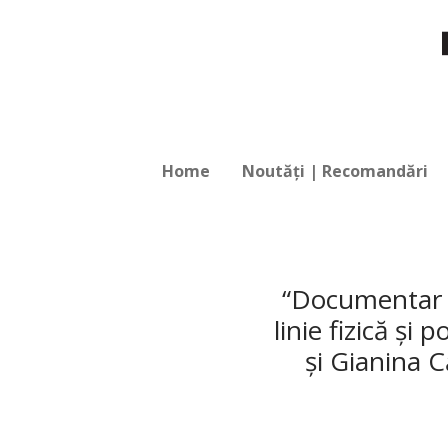
Home
Noutăți | Recomandări
“Documentar ş
linie fizică şi
şi Gianina 