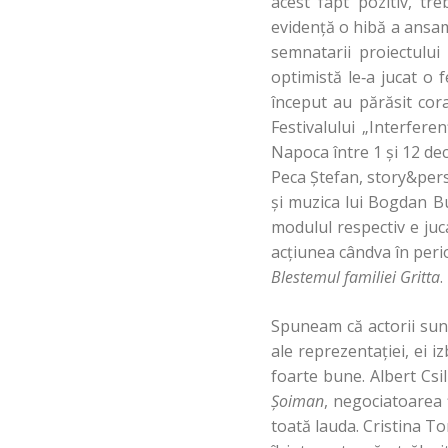
acest fapt pozitiv, t
evidenţă o hibă a ansam
semnatarii proiectului
optimistă le‑a jucat o 
început au părăsit cora
Festivalului „Interfer
Napoca între 1 şi 12 de
Peca Ştefan, story&pers
şi muzica lui Bogdan B
modulul respectiv e juc
acţiunea cândva în peri
Blestemul familiei Gritta
.
Spuneam că actorii sunt
ale reprezentaţiei, ei 
foarte bune. Albert Csil
Şoiman
, negociatoarea
toată lauda. Cristina To