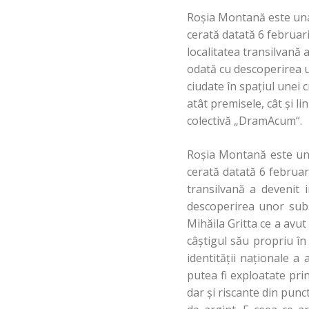
Roşia Montană este una 
cerată datată 6 februar
localitatea transilvană
odată cu descoperirea u
ciudate în spaţiul unei 
atât premisele, cât şi li
colectivă „DramAcum“.
Roşia Montană este una 
cerată datată 6 februar
transilvană a devenit 
descoperirea unor subs
Mihăila Gritta ce a avut
câştigul său propriu în
identităţii naţionale a
putea fi exploatate pr
dar şi riscante din punc