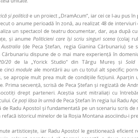
steia unitate.
ică şi politică
e un proiect „DramAcum“, iar cei ce l‑au pus în 
ecut o anume perioadă în zonă, au realizat 48 de interviuri c
realiza un spectacol de teatru documentar, dar, aşa după c
enţe, şi anume
Politicieni care îşi scriu singuri scena
(colaj ru
i
Australia
(de Peca Ştefan, regia Gianina Cărbunariu) se s
na Cărbunariu dispune de o mai mare experienţă în domeniu
20/20
de la „Yorick Studio“ din Târgu Mureş şi
Sold
e cinci
module
ale montării au un cu totul alt specific; porne
s, se apropie mult prea mult de condiţiile ficţiunii. Aparţin u
rite. Prima secvenţă, scrisă de Peca Ştefan şi regizată de A
socotiţi drept parteneri. Aceştia sunt mitraliaţi cu întrebăr
cului.
Ce poţi lăsa în urmă
de Peca Ştefan în regia lui Radu Ap
ă de Radu Apostol şi fundamentată pe un scenariu scris de 
ă refacă istoricul minelor de la Roşia Montana asociindu‑i pr
ute artisticeşte, iar Radu Apostol le gestionează eficient r