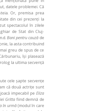
nţă menţionată pune în
ut, datele problemei. Că
steia. Or, premisa prea
tate din cei prezenţi la
ut spectacolul în zilele
ghiar de Stat din Cluj-
m.d.
Bani
pentru cauză
de
nie, la asta contribuind
 mai greu de spus de ce
Cărbunariu, îşi plasează
rolog la ultima secvenţă
pute cele şapte secvenţe
eam că două actriţe sunt
 joacă impecabil pe
Eliza
iei Gritta
fiind demnă de
sa în urmă
(modul în care