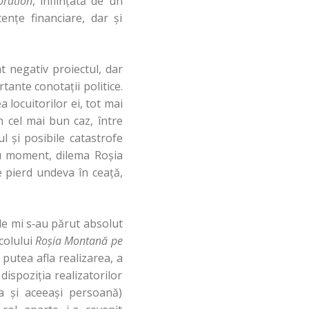
oration
, înfiinţată de un
enţe financiare, dar şi
t negativ proiectul, dar
tante conotaţii politice.
 locuitorilor ei, tot mai
în cel mai bun caz, între
 şi posibile catastrofe
ru moment, dilema Roşia
e pierd undeva în ceaţă,
ele mi s‑au părut absolut
acolului
Roşia Montană pe
putea afla realizarea, a
ispoziţia realizatorilor
na şi aceeaşi persoană)