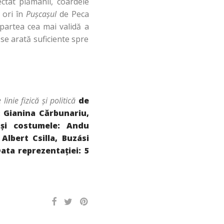
fectat plămânii, coardele
 ori în
Puşcaşul
de Peca
 partea cea mai validă a
 se arată suficiente spre
linie fizică şi politică
de
: Gianina Cărbunariu,
 şi costumele: Andu
 Albert Csilla, Buzási
ata reprezentaţiei: 5