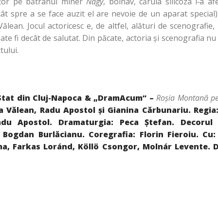
citor pe bătrânul miner
Nagy
, bolnav, căruia silicoza i‑a a
ncât spre a se face auzit el are nevoie de un aparat special)
ălean. Jocul actoricesc e, de altfel, alături de scenografie,
te fi decât de salutat. Din păcate, actoria şi scenografia nu
tului.
Stat din
Cluj-Napoca
& „DramAcum“ –
Roşia
Montană
pe 
a Vălean, Radu Apostol şi Gianina Cărbunariu.
Regia
du Apostol. Dramaturgia: Peca Ştefan.
Decorul
 Bogdan Burlăcianu. Coregrafia:
Florin
Fieroiu. Cu:
ma, Farkas Loránd, Köllö Csongor,
Molnár Levente. D