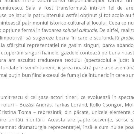
tudio. Întru valorificarea disponibilităţilor cărora un
mitrescu. Sala a fost transformată într‑un fel de are
se pe laturile patrulaterului astfel obţinut şi tot acolo au 
intească patrimoniul istorico‑cultural al locului. Ceea ce 
 o opţiune fermă în favoarea
soluţiei culturale
. De altfel, reali
 dimpotrivă, să sugereze bezna în care e scufundată
probl
 la sfârşitul reprezentaţiei ne găsim singuri, parcă aband
 recuperăm singuri hainele, gazdele contează pe buna noast
rora am ascultat traducerea textului (spectacolul e jucat
ufundate în semiîntuneric, ieşirea noastră pare a se asemănă
mai puţin bun fiind excesul de fum şi de întuneric în care s
mitrescu şi cei şase actori tineri, ce evoluează în spectac
 roluri – Buzási András, Farkas Loránd, Köllö Csongor, Mol
 Cristina Toma – reprezintă, din păcate, unicele elemente 
re unităţi montării. Aceasta are şapte secvenţe, scrise 
a semnat dramaturgia reprezentaţiei, însă e cum nu se po