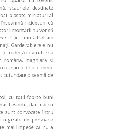
 rol aparte i‑a revenit
nă, scaunele destinate
fost plasate miniaturi al
nu înseamnă nicidecum că
zatorii montării nu vor să
ema
. Căci cum altfel am
onaţi. Garderobierele nu
ră credinţă în a returna
 în română, maghiară şi
 cu ieşirea dintr‑o mină.
unt cufundate o seamă de
ol, cu toţii foarte buni
nár Levente, dar mai cu
ce sunt convocate întru
şi regizate de persoane
ate mai limpede că nu a