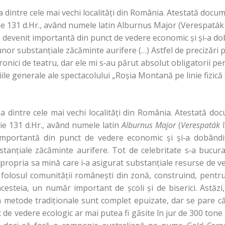
dintre cele mai vechi localităţi din România. Atestată docum
ie 131 d.Hr., având numele latin Alburnus Major (Verespaták
 a devenit importantă din punct de vedere economic şi şi‑a do
nor substanţiale zăcăminte aurifere (…) Astfel de precizări p
cronici de teatru, dar ele mi s‑au părut absolut obligatorii pe
niile generale ale spectacolului „Roşia Montană pe linie fizică 
dintre cele mai vechi localităţi din România. Atestată doc
ie 131 d.Hr., având numele latin
Alburnus Major
(
Verespaták
importantă din punct de vedere economic şi şi‑a dobândi
tanţiale zăcăminte aurifere. Tot de celebritate s‑a bucu
 propria sa mină care i‑a asigurat substanţiale resurse de ve
 folosul comunităţii româneşti din zonă, construind, pentr
 acesteia, un număr important de şcoli şi de biserici. Astăzi
in metode tradiţionale sunt complet epuizate, dar se pare 
t de vedere ecologic ar mai putea fi găsite în jur de 300 ton