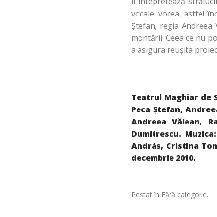
îl intepretează strălu
vocale, vocea, astfel î
Ştefan, regia Andreea V
montării. Ceea ce nu poa
a asigura reuşita proiec
Teatrul Maghiar de 
Peca Ştefan, Andree
Andreea Vălean, Ra
Dumitrescu. Muzica:
András, Cristina To
decembrie 2010.
Postat în Fără categorie.