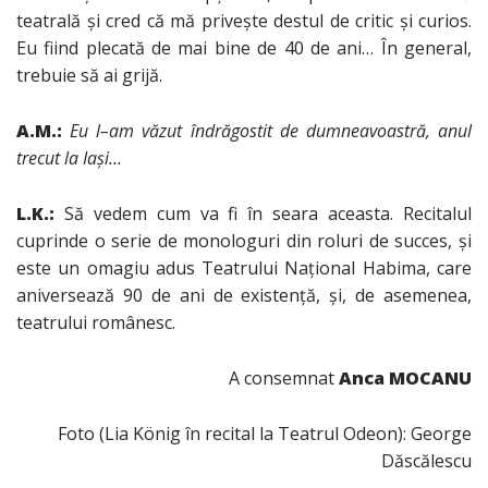
teatrală şi cred că mă priveşte destul de critic şi curios.
Eu fiind plecată de mai bine de 40 de ani… În general,
trebuie să ai grijă.
A.M.:
Eu l
–
am văzut îndrăgostit de dumneavoastră, anul
trecut la Iaşi…
L.K.:
Să vedem cum va fi în seara aceasta. Recitalul
cuprinde o serie de monologuri din roluri de succes, şi
este un omagiu adus Teatrului Naţional Habima, care
aniversează 90 de ani de existenţă, şi, de asemenea,
teatrului românesc.
A consemnat
Anca MOCANU
Foto (Lia König în recital la Teatrul Odeon): George
Dăscălescu