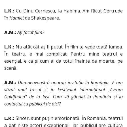
L.K.:
Cu Dinu Cernescu, la Habima. Am făcut Gertrude
în
Hamlet
de Shakespeare.
A.M.:
Aţi făcut film?
L.K.:
Nu atât cât aş fi putut. În film te vede toată lumea.
În teatru, e mai complicat. Pentru mine teatrul e
esenţial, e ca şi cum ai da totul înainte de moarte, pe
scenă.
A.M.:
Dumneavoastră onoraţi invitaţia în România. V
–
am
văzut anul trecut şi în Festivalul Internaţional „Avram
Goldfaden“ de la Iaşi. Cum vă gândiţi la România şi la
contactul cu publicul de aici?
L.K.:
Sincer, sunt puţin emoţionată. În România, teatrul
a dat nişte actori excepţionali, iar publicul are cultură