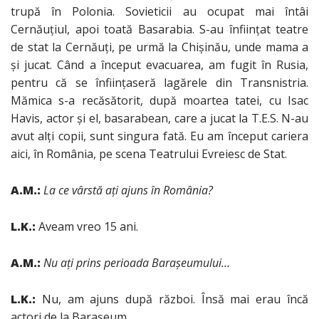
trupă în Polonia. Sovieticii au ocupat mai întâi
Cernăuţiul, apoi toată Basarabia. S-au înfiinţat teatre
de stat la Cernăuţi, pe urmă la Chişinău, unde mama a
şi jucat. Când a început evacuarea, am fugit în Rusia,
pentru că se înfiinţaseră lagărele din Transnistria.
Mămica s-a recăsătorit, după moartea tatei, cu Isac
Havis, actor şi el, basarabean, care a jucat la T.E.S. N-au
avut alţi copii, sunt singura fată. Eu am început cariera
aici, în România, pe scena Teatrului Evreiesc de Stat.
A.M.:
La ce vârstă aţi ajuns în România?
L.K.:
Aveam vreo 15 ani.
A.M.:
Nu aţi prins perioada Baraşeumului…
L.K.:
Nu, am ajuns după război. Însă mai erau încă
actori de la Baraşeum.