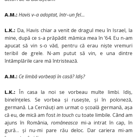
A.M.:
Havis v
–
a adoptat, într
–
un fel…
L.K.:
Da, Havis chiar a venit de dragul meu în Israel, la
mine, după ce s-a prăpădit mămica mea în ’64. Eu n-am
apucat să vin s-o văd, pentru că erau nişte vremuri
teribil de grele. N-am putut să vin, e una dintre
întâmplările care mă întristează.
A.M.:
Ce limbă vorbeaţi în casă? Idiş?
L.K.:
În casa la noi se vorbeau multe limbi. Idiş,
bineînţeles. Se vorbea şi ruseşte, şi în poloneză,
germană. La Cernăuţi am urmat o şcoală germană, aşa
că eu, de mică am fost
in touch
cu toate limbile. Când am
ajuns în România,
româneasca
mi-a intrat în cap, în
gură… şi nu-mi pare rău deloc. Dar cariera mi-am