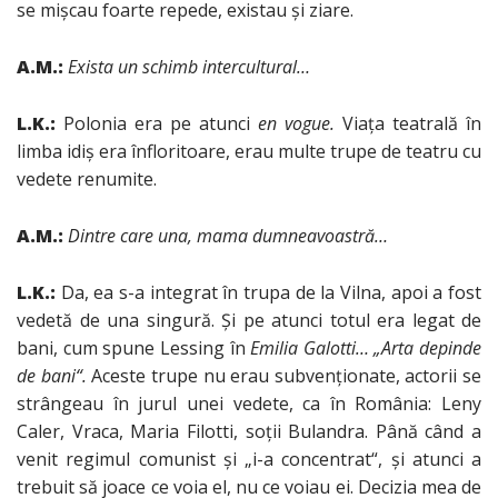
se mişcau foarte repede, existau şi ziare.
A.M.:
Exista un schimb intercultural…
L.K.:
Polonia era pe atunci
en vogue.
Viaţa teatrală în
limba idiş era înfloritoare, erau multe trupe de teatru cu
vedete renumite.
A.M.:
Dintre care una, mama dumneavoastră…
L.K.:
Da, ea s-a integrat în trupa de la Vilna, apoi a fost
vedetă de una singură. Şi pe atunci totul era legat de
bani, cum spune Lessing în
Emilia Galotti…
„Arta depinde
de bani“.
Aceste trupe nu erau subvenţionate, actorii se
strângeau în jurul unei vedete, ca în România: Leny
Caler, Vraca, Maria Filotti, soţii Bulandra. Până când a
venit regimul comunist şi „i-a concentrat“, şi atunci a
trebuit să joace ce voia el, nu ce voiau ei. Decizia mea de