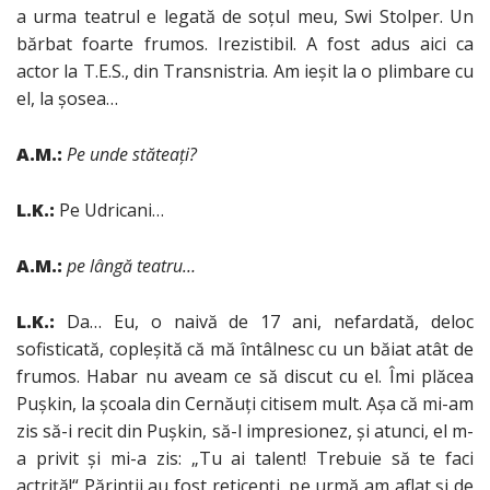
a urma teatrul e legată de soţul meu, Swi Stolper. Un
bărbat foarte frumos. Irezistibil. A fost adus aici ca
actor la T.E.S., din Transnistria. Am ieşit la o plimbare cu
el, la şosea…
A.M.:
Pe unde stăteaţi?
L.K.:
Pe Udricani…
A.M.:
pe lângă teatru…
L.K.:
Da… Eu, o naivă de 17 ani, nefardată, deloc
sofisticată, copleşită că mă întâlnesc cu un băiat atât de
frumos. Habar nu aveam ce să discut cu el. Îmi plăcea
Puşkin, la şcoala din Cernăuţi citisem mult. Aşa că mi-am
zis să-i recit din Puşkin, să-l impresionez, şi atunci, el m-
a privit şi mi-a zis: „Tu ai talent! Trebuie să te faci
actriţă!“ Părinţii au fost reticenţi, pe urmă am aflat şi de