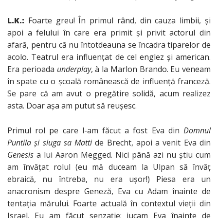
L.K.:
Foarte greu! În primul rând, din cauza limbii, şi
apoi a felului în care era primit şi privit actorul din
afară, pentru că nu întotdeauna se încadra tiparelor de
acolo. Teatrul era influenţat de cel englez şi american.
Era perioada
underplay
, à la Marlon Brando. Eu veneam
în spate cu o şcoală românească de influenţă franceză.
Se pare că am avut o pregătire solidă, acum realizez
asta. Doar aşa am putut să reuşesc.
Primul rol pe care l-am făcut a fost Eva din
Domnul
Puntila şi sluga sa Matti
de Brecht, apoi a venit Eva din
Genesis
a lui Aaron Megged. Nici până azi nu ştiu cum
am învăţat rolul (eu mă duceam la Ulpan să învăţ
ebraică, nu întreba, nu era uşor!) Piesa era un
anacronism despre Geneză, Eva cu Adam înainte de
tentaţia mărului. Foarte actuală în contextul vieţii din
Israel. Eu am făcut senzaţie: jucam Eva înainte de