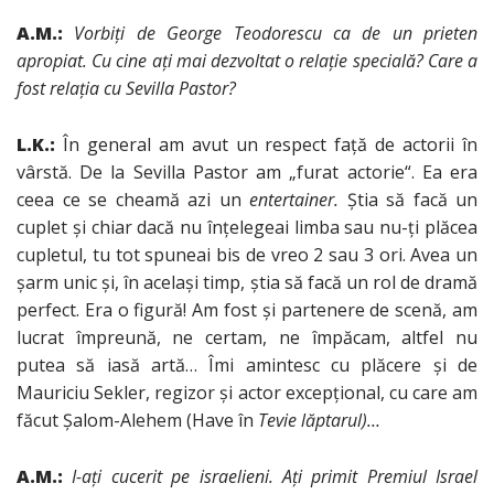
A.M.:
Vorbiţi de George Teodorescu ca de un prieten
apropiat. Cu cine aţi mai dezvoltat o relaţie specială? Care a
fost relaţia cu Sevilla Pastor?
L.K.:
În general am avut un respect faţă de actorii în
vârstă. De la Sevilla Pastor am „furat actorie“. Ea era
ceea ce se cheamă azi un
entertainer.
Ştia să facă un
cuplet şi chiar dacă nu înţelegeai limba sau nu-ţi plăcea
cupletul, tu tot spuneai bis de vreo 2 sau 3 ori. Avea un
şarm unic şi, în acelaşi timp, ştia să facă un rol de dramă
perfect. Era o figură! Am fost şi partenere de scenă, am
lucrat împreună, ne certam, ne împăcam, altfel nu
putea să iasă artă… Îmi amintesc cu plăcere şi de
Mauriciu Sekler, regizor şi actor excepţional, cu care am
făcut Şalom-Alehem (Have în
Tevie lăptarul)…
A.M.:
I
-aţi cucerit pe israelieni.
Aţi primit Premiul Israel