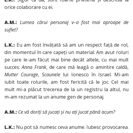
orice colaborare cu ei.
A.M.:
Lumea cărui personaj v
–
a fost mai aproape de
suflet?
L.K.:
Eu am fost învăţată să am un respect faţă de rol,
din momentul în care capeţi un material. Am avut roluri
pe care le-am făcut mai bine decât altele, cu mai mult
succes:
Anna Frank
, de care mă leagă o amintire caldă,
Mutter Courage
,
Scaunele
lui Ionesco în Israel. Mi-am
iubit toate rolurile, am fost fericită că le joc. Cel mai
mult mi-a plăcut trecerea de la un registru la altul, nu
m-am rezumat la un anume gen de personaj.
A.M.:
Ce vă doriţi să jucaţi şi nu aţi jucat până acum?
L.K.:
Nu pot să numesc ceva anume. Iubesc provocarea.