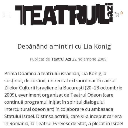
0
Depănând amintiri cu Lia König
Publicat de
Teatrul Azi
22 noiembrie 2009
Prima Doamnă a teatrului israelian, Lia König, a
susţinut, de curând, un recital extraordinar în cadrul
Zilelor Culturii Israeliene la Bucureşti (20–23 octombrie
2009), eveniment organizat de Teatrul Odeon (care
continuă programul iniţiat în spiritul dialogului
intercultural odeon.art) în colaborare cu ambasada
Statului Israel. Distinsa actriţă, care şi-a început cariera
în România, la Teatrul Evreiesc de Stat, a plecat în Israel