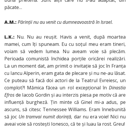
bună prietenă. Sunt alţii care nu s-au adaptat, din
păcate…
A.M.:
Părinţii nu au venit cu dumneavoastră în Israel.
L.K.:
Nu. Nu au reuşit. Havis a venit, după moartea
mamei, cum îţi spuneam. Eu cu soţul meu eram tineri,
voiam să vedem lumea. Nu aveam voie să plecăm.
Perioada comunistă închidea porţile oricărei realizări.
La un moment dat, am primit o invitaţie să joc în Franţa
cu Iancu Alperin, eram gata de plecare şi nu ne-au lăsat.
Ce puteau să facă doi actori de la Teatrul Evreiesc, un
complot?! Mămica făcea un rol excepţional în
Dinastia
Efros
de Iacob Gordin şi au interzis piesa pe motiv că are
influenţă burgheză. Ţin minte că Ginel mi-a adus, pe
ascuns, să citesc Tennessee Williams. Eram înnebunită
să joc
Un tramvai numit dorinţă,
dar nu era voie! Nici nu
aveai voie să rosteşti Ionesco, că te şi luau la rost. Greu!