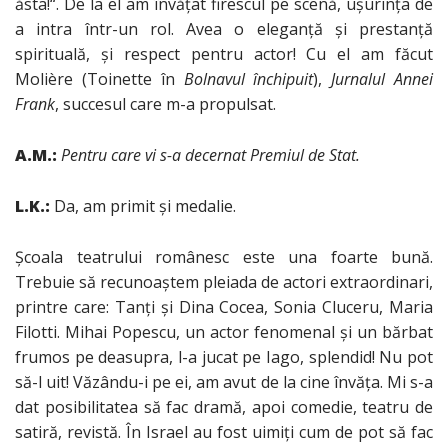
ăsta!“. De la el am învăţat firescul pe scenă, uşurinţa de
a intra într-un rol. Avea o eleganţă şi prestanţă
spirituală, şi respect pentru actor! Cu el am făcut
Molière (Toinette în
Bolnavul
închipuit
),
Jurnalul Annei
Frank
, succesul care m-a propulsat.
A.M.:
Pentru care vi s-a decernat Premiul de Stat.
L.K.:
Da, am primit şi medalie.
Şcoala teatrului românesc este una foarte bună.
Trebuie să recunoaştem pleiada de actori extraordinari,
printre care: Tanţi şi Dina Cocea, Sonia Cluceru, Maria
Filotti. Mihai Popescu, un actor fenomenal şi un bărbat
frumos pe deasupra, l-a jucat pe Iago, splendid! Nu pot
să-l uit! Văzându-i pe ei, am avut de la cine învăţa. Mi s-a
dat posibilitatea să fac dramă, apoi comedie, teatru de
satiră, revistă. În Israel au fost uimiţi cum de pot să fac