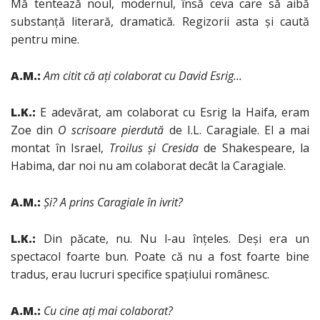
Mă tentează noul, modernul, însă ceva care să aibă
substanţă literară, dramatică. Regizorii asta şi caută
pentru mine.
A.M.:
Am citit că aţi colaborat cu David Esrig…
L.K.:
E adevărat, am colaborat cu Esrig la Haifa, eram
Zoe din
O scrisoare pierdută
de I.L. Caragiale. El a mai
montat în Israel,
Troilus şi Cresida
de Shakespeare, la
Habima, dar noi nu am colaborat decât la Caragiale.
A.M.:
Şi? A prins Caragiale în ivrit?
L.K.:
Din păcate, nu. Nu l-au înţeles. Deşi era un
spectacol foarte bun. Poate că nu a fost foarte bine
tradus, erau lucruri specifice spaţiului românesc.
A.M.:
Cu cine aţi mai colaborat?