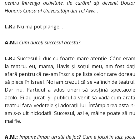
pentru întreaga activitate, de curând aţi devenit Doctor
Honoris Causa al Universităţii din Tel Aviv…
L.K.:
Nu mă pot plânge…
A.M.:
Cum duceţi succesul acesta?
L.K.:
Succesul îl duc cu foarte mare atenţie. Când eram
la teatru, eu, mama, Havis şi soţul meu, am fost daţi
afară pentru că ne-am înscris pe lista celor care doreau
să plece în Israel. Noi am crezut că se va închide teatrul.
Dar nu, Partidul a adus tineri să susţină spectacole
acolo. Ei au jucat. Şi publicul a venit să vadă cum arată
teatrul fără vedetele şi adoraţii lui. Întâmplarea asta n-
am s-o uit niciodată. Succesul, azi e, mâine poate să nu
mai fie.
A.M.:
Impune limba un stil de joc? Cum e jocul în idiş, jocul