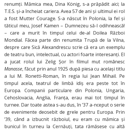
renumţi. Mămica mea, Dina König, s-a prăpădit aici; la
T.E.S. şi-a încheiat cariera. Avea 57 de ani şi ultimul ei rol
a fost Mutter Courage. S-a născut în Polonia, la fel şi
tăticul meu, Josef Kamen – Dumnezeu să-l odihnească!
– care a murit în timpul celui de-al Doilea Război
Mondial. Făcea parte din renumita Trupă de la Vilna,
despre care Sică Alexandrescu scrie că era un exemplu
de teatru bun, intelectual, cu actori foarte interesanţi. El
a jucat rolul lui Zelig Şor în filmul mut românesc
Manasse
, făcut prin anul 1925 după piesa cu acelaşi titlu
a lui M. Ronetti-Roman, în regia lui Jean Mihail. Pe
timpul acela, teatrul de limbă idiş era peste tot în
Europa. Companii particulare din Polonia, Ungaria,
Cehoslovacia, Anglia, Franţa, erau mai tot timpul în
turnee. Dar toate astea s-au dus, în ’37 a-nceput o serie
de evenimente deosebit de grele pentru Europa. Prin
’39, când a izbucnit războiul, eu eram cu mămica şi
bunicul în turneu la Cernăuţi, tata rămăsese cu altă