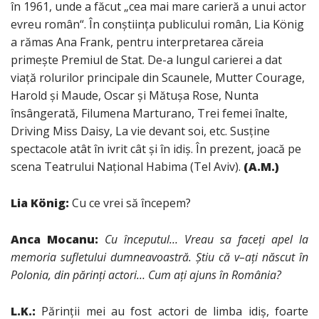
în 1961, unde a făcut „cea mai mare carieră a unui actor
evreu român“. În conştiinţa publicului român, Lia König
a rămas Ana Frank, pentru interpretarea căreia
primeşte Premiul de Stat. De-a lungul carierei a dat
viaţă rolurilor principale din Scaunele, Mutter Courage,
Harold şi Maude, Oscar şi Mătuşa Rose, Nunta
însângerată, Filumena Marturano, Trei femei înalte,
Driving Miss Daisy, La vie devant soi, etc. Susţine
spectacole atât în ivrit cât şi în idiş. În prezent, joacă pe
scena Teatrului Naţional Habima (Tel Aviv).
(A.M.)
Lia König:
Cu ce vrei să începem?
Anca Mocanu:
Cu începutul… Vreau sa faceţi apel la
memoria sufletului dumneavoastră. Ştiu că v
–
aţi născut în
Polonia, din părinţi actori… Cum aţi ajuns în România?
L.K.:
Părinţii mei au fost actori de limba idiş, foarte