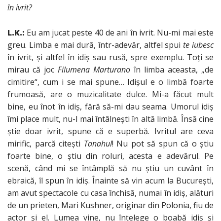
în ivrit?
L.K.:
Eu am jucat peste 40 de ani în ivrit. Nu-mi mai este
greu. Limba e mai dură, într-adevăr, altfel spui
te iubesc
în ivrit, şi altfel în idiş sau rusă, spre exemplu. Toţi se
mirau că joc
Filumena Marturano
în limba aceasta, „de
cimitire“, cum i se mai spune… Idişul e o limbă foarte
frumoasă, are o muzicalitate dulce. Mi-a făcut mult
bine, eu înot în idiş, fără să-mi dau seama. Umorul idiş
îmi place mult, nu-l mai întâlneşti în altă limbă. Însă cine
ştie doar ivrit, spune că e superbă. Ivritul are ceva
mirific, parcă citeşti
Tanahul
! Nu pot să spun că o ştiu
foarte bine, o ştiu din roluri, acesta e adevărul. Pe
scenă, când mi se întâmplă să nu ştiu un cuvânt în
ebraică, îl spun în idiş. Înainte să vin acum la Bucureşti,
am avut spectacole cu casa închisă, numai în idiş, alături
de un prieten, Mari Kushner, originar din Polonia, fiu de
actor şi el. Lumea vine, nu înţelege o boabă idiş şi