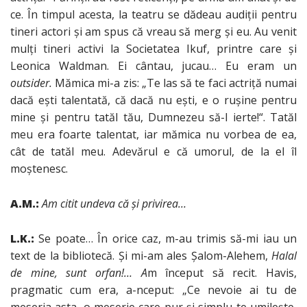
ce. În timpul acesta, la teatru se dădeau audiţii pentru
tineri actori şi am spus că vreau să merg şi eu. Au venit
mulţi tineri activi la Societatea Ikuf, printre care şi
Leonica Waldman. Ei cântau, jucau… Eu eram un
outsider.
Mămica mi-a zis: „Te las să te faci actriţă numai
dacă eşti talentată, că dacă nu eşti, e o ruşine pentru
mine şi pentru tatăl tău, Dumnezeu să-l ierte!“. Tatăl
meu era foarte talentat, iar mămica nu vorbea de ea,
cât de tatăl meu. Adevărul e că umorul, de la el îl
moştenesc.
A.M.:
Am citit undeva că şi privirea…
L.K.:
Se poate… În orice caz, m-au trimis să-mi iau un
text de la bibliotecă. Şi mi-am ales Şalom-Alehem,
Halal
de mine, sunt orfan!…
A
m început să recit. Havis,
pragmatic cum era, a-nceput: „Ce nevoie ai tu de