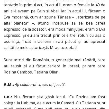
tentaţie în primul act, în actul II eram o femeie la 40 de
ani şi-i aveam pe Cain şi Abel, iar în actul III, făceam o
Eva modernă, cum ar spune Tănase – „aterizată de pe
altă planetă“ –, atunci începuse să se bea cafea
expresso, de la dozator, era moda minijupei, eram o Eva
Expresso. Şi eu am trecut prin cele trei roluri cu aşa o
uşurinţă, încât israelienii m-au plăcut şi au apreciat
calităţile mele actoriceşti. M-au acceptat!
Sunt actori din România, o generaţie mai tânără, care
au reuşit şi au făcut carieră în Israel, printre care
Rozina Cambos, Tatiana Olier…
A.M.:
Aţi colaborat cu ele, aţi jucat?
L.K.:
Nu, fiecare şi-a găsit locul… Cu Rozina am fost
colegă la Habima, ea e acum la Cameri. Cu Tatiana sunt