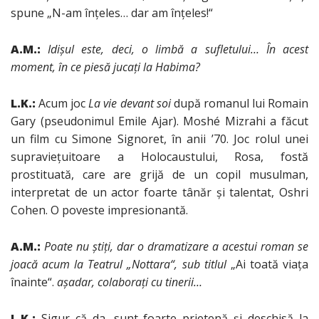
spune „N-am înţeles… dar am înţeles!“
A.M.:
Idişul este, deci, o limbă a sufletului…
În acest
moment, în ce piesă
jucaţi la Habima?
L.K.:
Acum joc
La vie devant soi
după romanul lui Romain
Gary (pseudonimul Emile Ajar). Moshé Mizrahi a făcut
un film cu Simone Signoret, în anii ’70. Joc rolul unei
supravieţuitoare a Holocaustului, Rosa, fostă
prostituată, care are grijă de un copil musulman,
interpretat de un actor foarte tânăr şi talentat, Oshri
Cohen. O poveste impresionantă.
A.M.:
Poate nu ştiţi, dar o dramatizare a acestui roman se
joacă acum la Teatrul „Nottara“, sub titlul
„Ai toată viaţa
înainte“.
aşadar, colaboraţi cu tinerii…
L.K.:
Sigur că da, sunt foarte prietenă şi deschisă la