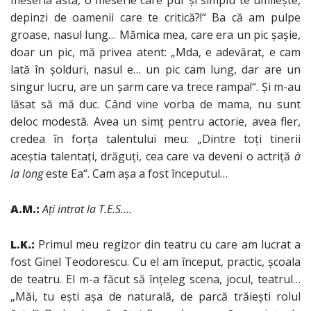
meseria asta, o meserie care pur şi simplu te umileşte,
depinzi de oamenii care te critică?!“ Ba că am pulpe
groase, nasul lung… Mămica mea, care era un pic şaşie,
doar un pic, mă privea atent: „Mda, e adevărat, e cam
lată în şolduri, nasul e… un pic cam lung, dar are un
singur lucru, are un şarm care va trece rampa!“. Şi m-au
lăsat să mă duc. Când vine vorba de mama, nu sunt
deloc modestă. Avea un simţ pentru actorie, avea fler,
credea în forţa talentului meu: „Dintre toţi tinerii
aceştia talentaţi, drăguţi, cea care va deveni o actriţă
à
la long
este Ea“. Cam aşa a fost începutul…
A.M.:
Aţi intrat la T.E.S.…
L.K.:
Primul meu regizor din teatru cu care am lucrat a
fost Ginel Teodorescu. Cu el am început, practic, şcoala
de teatru. El m-a făcut să înţeleg scena, jocul, teatrul…
„Măi, tu eşti aşa de naturală, de parcă trăieşti rolul