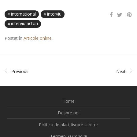
international
interviu
interviu actori
Postat în
Articole online
.
Previous
Next
Home
Despre noi
Politica de plati, livrare si retur
Termeni și Condiții