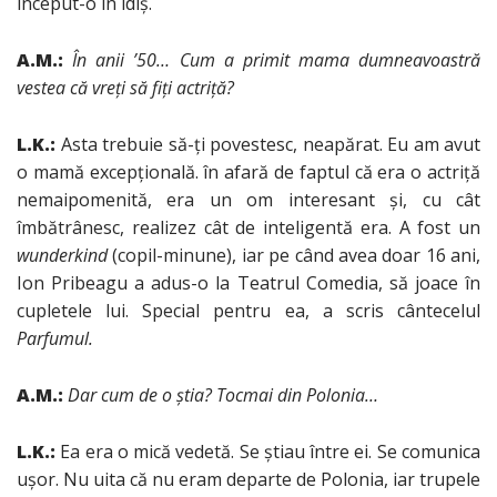
început-o în idiş.
A.M.:
În anii ’50… Cum a primit mama dumneavoastră
vestea că vreţi să fiţi actriţă?
L.K.:
Asta trebuie să-ţi povestesc, neapărat. Eu am avut
o mamă excepţională. în afară de faptul că era o actriţă
nemaipomenită, era un om interesant şi, cu cât
îmbătrânesc, realizez cât de inteligentă era. A fost un
wunderkind
(copil-minune), iar pe când avea doar 16 ani,
Ion Pribeagu a adus-o la Teatrul Comedia, să joace în
cupletele lui. Special pentru ea, a scris cântecelul
Parfumul.
A.M.:
Dar cum de o ştia? Tocmai din Polonia…
L.K.:
Ea era o mică vedetă. Se ştiau între ei. Se comunica
uşor. Nu uita că nu eram departe de Polonia, iar trupele