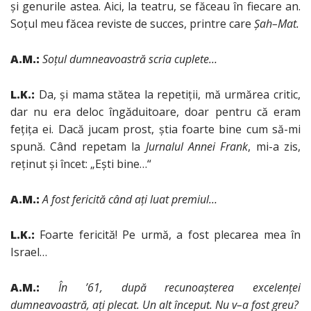
şi genurile astea. Aici, la teatru, se făceau în fiecare an.
Soţul meu făcea reviste de succes, printre care
Şah
–
Mat.
A.M.:
Soţul dumneavoastră scria cuplete…
L.K.:
Da, şi mama stătea la repetiţii, mă urmărea critic,
dar nu era deloc îngăduitoare, doar pentru că eram
feţiţa ei. Dacă jucam prost, ştia foarte bine cum să-mi
spună. Când repetam la
Jurnalul Annei Frank
, mi-a zis,
reţinut şi încet: „Eşti bine…“
A.M.:
A fost fericită când aţi luat premiul…
L.K.:
Foarte fericită! Pe urmă, a fost plecarea mea în
Israel…
A.M.:
În ’61, după recunoaşterea excelenţei
dumneavoastră, aţi plecat.
Un alt început. Nu v
–
a fost greu?