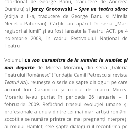
coordonat de George Banu, traducere de Andreea
Dumitru) şi
Jerzy Grotowski –
Spre un teatru sărac
(ediţia a II-a, traducere de George Banu şi Mirella
Nedelcu-Patureau). Cărţile au apărut în seria „Mari
regizori ai lumii” şi au fost lansate la Teatrul ACT, pe 4
noiembrie 2009, în cadrul Festivalului Naţional de
Teatru.
Volumul
Cu Ion Caramitru de la Hamlet la Hamlet şi
mai departe
de Mircea Morariu
,
din seria „Galeria
Teatrului Românesc” (Fundaţia Camil Petrescu şi revista
Teatrul Azi
),
reuneşte o serie de şapte dialoguri pe care
actorul Ion Caramitru şi criticul de teatru Mircea
Morariu le-au purtat în perioada 26 ianuarie – 1
februarie 2009. Refăcând traseul evoluţiei umane şi
profesionale a unuia dintre cei mai mari artişti români,
socotit a se număra printre cei mai pregnanţi interpreţi
ai rolului Hamlet, cele şapte dialoguri îl reconfirmă pe