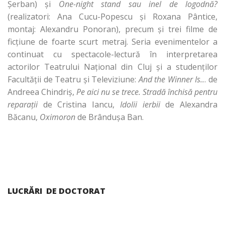
Şerban) şi
One-night stand sau inel de logodnă?
(realizatori: Ana Cucu-Popescu şi Roxana Pântice,
montaj: Alexandru Ponoran), precum şi trei filme de
ficţiune de foarte scurt metraj. Seria evenimentelor a
continuat cu spectacole-lectură în interpretarea
actorilor Teatrului Naţional din Cluj şi a studenţilor
Facultăţii de Teatru şi Televiziune:
And th
e Winner Is..
. de
Andreea Chindriş,
Pe aici nu se trece. Stradă închisă pentru
reparaţii
de Cristina Iancu,
Idolii ierbii
de Alexandra
Băcanu,
Oximoron
de Brânduşa Ban.
LUCRĂRI DE DOCTORAT