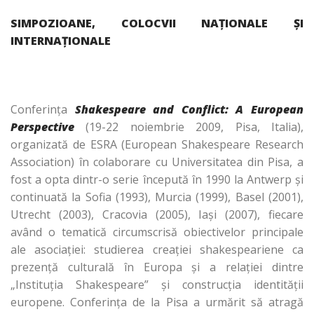
SIMPOZIOANE, COLOCVII NAŢIONALE ŞI
INTERNAŢIONALE
Conferinţa
Shakespeare and Conflict: A European
Perspective
(19-22 noiembrie 2009, Pisa, Italia),
organizată de ESRA (European Shakespeare Research
Association)
în colaborare cu Universitatea din Pisa, a
fost a opta dintr-o serie începută în 1990 la Antwerp şi
continuată la Sofia (1993), Murcia (1999), Basel (2001),
Utrecht (2003), Cracovia (2005), Iaşi (2007), fiecare
având o tematică circumscrisă obiectivelor principale
ale asociaţiei: studierea creaţiei shakespeariene ca
prezenţă culturală în Europa şi a relaţiei dintre
„Instituţia Shakespeare” şi construcţia identităţii
europene. Conferinţa de la Pisa a urmărit să atragă