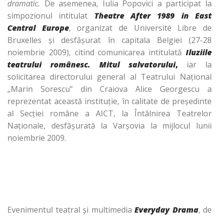
dramatic.
De asemenea, Iulia Popovici a participat la
simpozionul intitulat
Theatre After 1989 in East
Central Europe
, organizat de Université Libre de
Bruxelles şi desfăşurat în capitala Belgiei (27-28
noiembrie 2009), citind comunicarea intitulată
Iluziile
teatrului românesc. Mitul salvatorului
,
iar la
solicitarea directorului general al Teatrului Naţional
„Marin Sorescu” din Craiova Alice Georgescu a
reprezentat această instituţie, în calitate de preşedinte
al Secţiei române a AICT, la Întâlnirea Teatrelor
Naţionale, desfăşurată la Varşovia la mijlocul lunii
noiembrie 2009.
Evenimentul teatral şi multimedia
Everyday Drama
, de