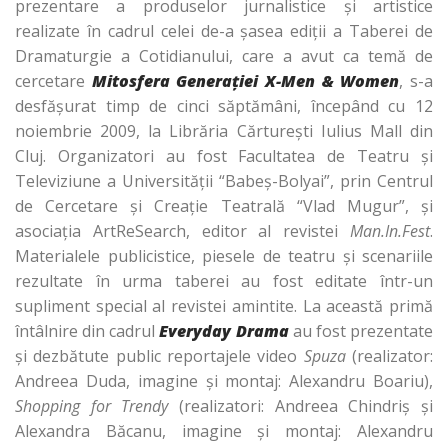
prezentare a produselor jurnalistice şi artistice
realizate în cadrul celei de-a şasea ediţii a Taberei de
Dramaturgie a Cotidianului, care a avut ca temă de
cercetare
Mitosfera
Generaţiei X-Men & Women
, s-a
desfăşurat timp de cinci săptămâni, începând cu 12
noiembrie 2009, la Librăria Cărtureşti Iulius Mall din
Cluj. Organizatori au fost Facultatea de Teatru şi
Televiziune a Universităţii “Babeş-Bolyai”, prin Centrul
de Cercetare şi Creaţie Teatrală “Vlad Mugur”, şi
asociaţia ArtReSearch, editor al revistei
Man.In.Fest
.
Materialele publicistice, piesele de teatru şi scenariile
rezultate în urma taberei au fost editate într-un
supliment special al revistei amintite. La această primă
întâlnire din cadrul
Everyday Drama
au fost prezentate
şi dezbătute public reportajele video
Spuza
(realizator:
Andreea Duda, imagine şi montaj: Alexandru Boariu),
Shopping for Trendy
(realizatori: Andreea Chindriş şi
Alexandra Băcanu, imagine şi montaj: Alexandru