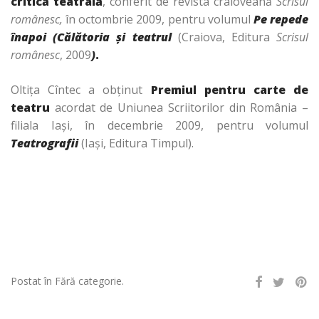
critică teatrală
, conferit de revista craioveană
Scrisul
românesc,
în
octombrie 2009, pentru volumul
Pe repede
înapoi (Călătoria şi teatrul
(Craiova, Editura
Scrisul
românesc
, 2009
)
.
Oltiţa Cîntec
a obţinut
Premiul pentru carte de
teatru
acordat de Uniunea Scriitorilor din România –
filiala Iaşi, în decembrie 2009, pentru volumul
Teatrografii
(Iaşi, Editura Timpul).
Postat în Fără categorie.