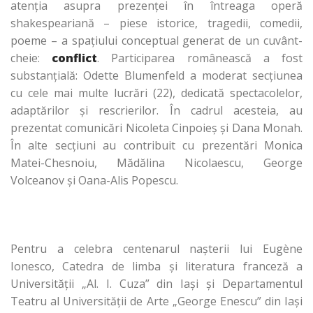
atenţia asupra prezenţei în întreaga operă
shakespeariană – piese istorice, tragedii, comedii,
poeme – a spaţiului conceptual generat de un cuvânt-
cheie:
conflict
. Participarea românească a fost
substanţială: Odette Blumenfeld a moderat secţiunea
cu cele mai multe lucrări (22), dedicată spectacolelor,
adaptărilor şi rescrierilor. În cadrul acesteia, au
prezentat comunicări Nicoleta Cinpoieş şi Dana Monah.
În alte secţiuni au contribuit cu prezentări Monica
Matei-Chesnoiu, Mădălina Nicolaescu, George
Volceanov şi Oana-Alis Popescu.
Pentru a celebra centenarul naşterii lui Eugène
Ionesco, Catedra de limba şi literatura franceză a
Universităţii „Al. I. Cuza” din Iaşi şi Departamentul
Teatru al Universităţii de Arte „George Enescu” din Iaşi