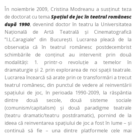
În noiembrie 2009, Cristina Modreanu a susţinut teza
de doctorat cu tema
Spaţiul de joc în teatrul românesc
după 1990
, devenind doctor în teatru la Universitatea
Naţională de Artă Teatrală şi Cinematografică
”I.L.Caragiale” din Bucureşti. Lucrarea pleacă de la
observaţia că în teatrul românesc postdecembrist
schimbările de conţinut au intervenit prin două
modalităţi: 1. printr-o revoluţie a temelor în
dramaturgie şi 2. prin explorarea de noi spaţii teatrale.
Lucrarea încearcă să arate prin ce transformări a trecut
teatrul românesc, din punctul de vedere al reinventării
spaţiului de joc, în perioada 1990-2009, la răspântia
dintre două secole, două sisteme sociale
(comunism/capitalism) şi două paradigme teatrale
(teatru dramatic/teatru postdramatic), pornind de la
ideea că reinventarea spaţiului de joc a fost în lume – şi
continuă să fie – una dintre platformele cele mai