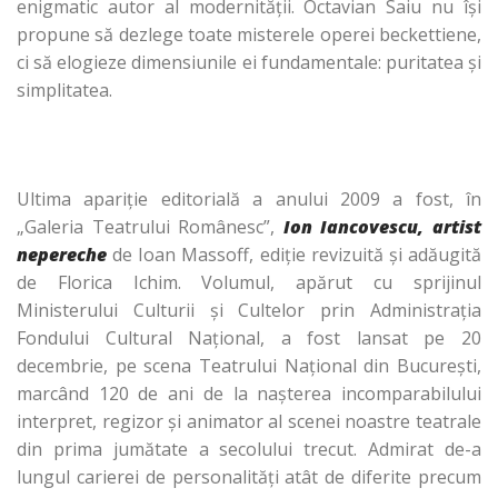
enigmatic autor al modernităţii. Octavian Saiu nu îşi
propune să dezlege toate misterele operei beckettiene,
ci să elogieze dimensiunile ei fundamentale: puritatea şi
simplitatea.
Ultima apariţie editorială a anului 2009 a fost, în
„Galeria Teatrului Românesc”,
Ion Iancovescu, artist
nepereche
de Ioan Massoff, ediţie revizuită şi adăugită
de Florica Ichim. Volumul, apărut cu sprijinul
Ministerului Culturii şi Cultelor prin Administraţia
Fondului Cultural Naţional, a fost lansat pe 20
decembrie, pe scena Teatrului Naţional din Bucureşti,
marcând 120 de ani de la naşterea incomparabilului
interpret, regizor şi animator al scenei noastre teatrale
din prima jumătate a secolului trecut. Admirat de-a
lungul carierei de personalităţi atât de diferite precum