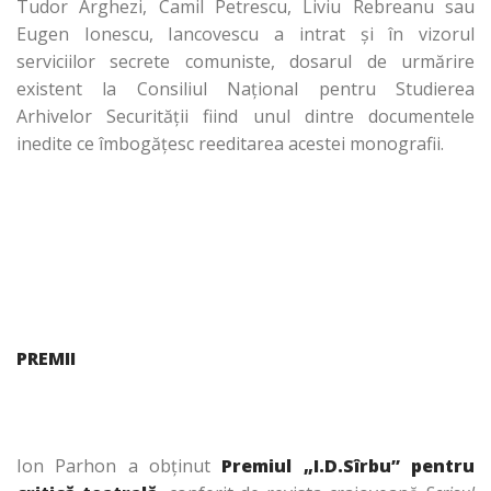
Tudor Arghezi, Camil Petrescu, Liviu Rebreanu sau
Eugen Ionescu, Iancovescu a intrat şi în vizorul
serviciilor secrete comuniste, dosarul de urmărire
existent la Consiliul Naţional pentru Studierea
Arhivelor Securităţii fiind unul dintre documentele
inedite ce îmbogăţesc reeditarea acestei monografii.
PREMII
Ion Parhon a obţinut
Premiul „I.D.Sîrbu” pentru