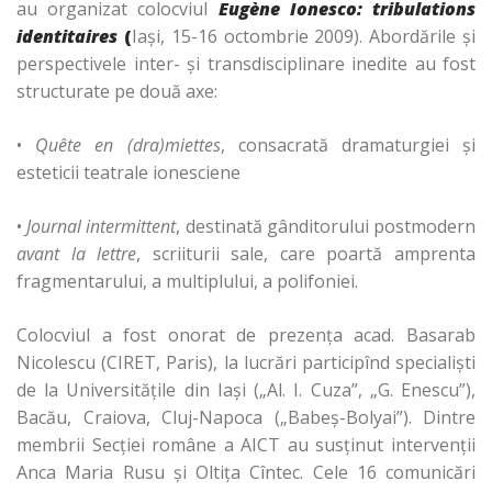
au organizat colocviul
Eugène Ionesco: tribulations
identitaires
(
Iaşi, 15-16 octombrie 2009). Abordările şi
perspectivele inter- şi transdisciplinare inedite au fost
structurate pe două axe:
•
Quête en (dra)miettes
, consacrată dramaturgiei şi
esteticii teatrale ionesciene
•
Journal intermittent
, destinată gânditorului postmodern
avant la lettre
, scriiturii sale, care poartă amprenta
fragmentarului, a multiplului, a polifoniei.
Colocviul a fost onorat de prezenţa acad. Basarab
Nicolescu (CIRET, Paris), la lucrări participînd specialişti
de la Universităţile din Iaşi („Al. I. Cuza”, „G. Enescu”),
Bacău, Craiova, Cluj-Napoca („Babeş-Bolyai”). Dintre
membrii Secţiei române a AICT au susţinut intervenţii
Anca Maria Rusu şi Oltiţa Cîntec. Cele 16 comunicări