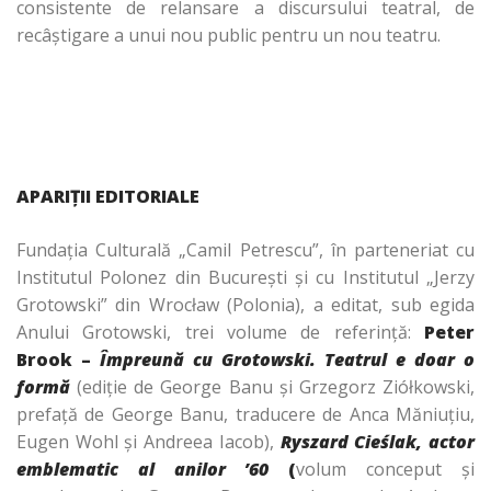
consistente de relansare a discursului teatral, de
recâştigare a unui nou public pentru un nou teatru.
APARIŢII EDITORIALE
Fundaţia Culturală „Camil Petrescu”, în parteneriat cu
Institutul Polonez din Bucureşti şi cu Institutul „Jerzy
Grotowski” din Wrocław (Polonia), a editat, sub egida
Anului Grotowski, trei volume de referinţă:
Peter
Brook –
Împreună cu
Grotowski. Teatrul e doar o
formă
(ediţie de George Banu şi Grzegorz Ziółkowski,
prefaţă de George Banu, traducere de Anca Măniuţiu,
Eugen Wohl şi Andreea Iacob),
Ryszard Cieślak, actor
emblematic al anilor ’60
(
volum conceput şi