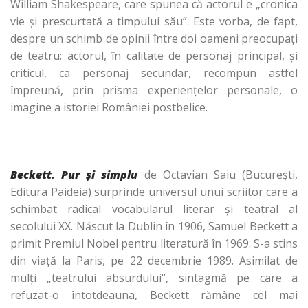
William Shakespeare, care spunea că actorul e „cronica
vie şi prescurtată a timpului său”. Este vorba, de fapt,
despre un schimb de opinii între doi oameni preocupaţi
de teatru: actorul, în calitate de personaj principal, şi
criticul, ca personaj secundar, recompun astfel
împreună, prin prisma experienţelor personale, o
imagine a istoriei României postbelice.
Beckett. Pur şi simplu
de Octavian Saiu (Bucureşti,
Editura Paideia) surprinde universul unui scriitor care a
schimbat radical vocabularul literar şi teatral al
secolului XX. Născut la Dublin în 1906, Samuel Beckett a
primit Premiul Nobel pentru literatură în 1969. S-a stins
din viaţă la Paris, pe 22 decembrie 1989. Asimilat de
mulţi „teatrului absurdului“, sintagmă pe care a
refuzat-o întotdeauna, Beckett rămâne cel mai