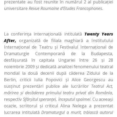
prezentate au fost reunite în numărul 2 al publicaţiei
universitare
Revue Roumaine d’Etudes Francophones.
La conferinţa internaţională intitulată
Twenty Years
After
,
organizată de filiala maghiară a Institutului
Internaţional de Teatru şi Festivalul Internaţional de
Dramaturgie Contemporană de la Budapesta,
desfăşurată în capitala Ungariei între 26 şi 28
noiembrie 2009 şi dedicată analizei fenomenului teatral
mondial la două decenii după căderea Zidului de la
Berlin, criticii Iulia Popovici şi Alice Georgescu au
susţinut prezentări publice ale lucrărilor
Teatrul Act,
mărirea şi decăderea primului teatru privat din România
,
respectiv
Sfârşitul speranţei, începutul spaimei
. Cu aceeaşi
ocazie, scriitorul şi criticul Alina Nelega a prezentat
lucrarea intitulată
Dramaturgul a murit, trăiască autorul