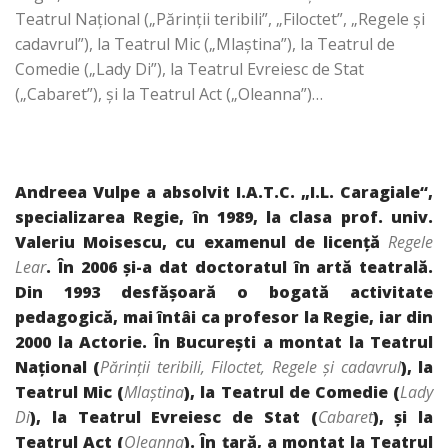
Teatrul Naţional („Părinţii teribili”, „Filoctet”, „Regele şi
cadavrul”), la Teatrul Mic („Mlaştina”), la Teatrul de
Comedie („Lady Di”), la Teatrul Evreiesc de Stat
(„Cabaret”), şi la Teatrul Act („Oleanna”)…
Andreea Vulpe a absolvit I.A.T.C. „I.L. Caragiale“,
specializarea Regie, în 1989, la clasa prof. univ.
Valeriu Moisescu, cu examenul de licenţă
Regele
Lear
. În 2006 şi-a dat doctoratul în artă teatrală.
Din 1993 desfăşoară o bogată activitate
pedagogică, mai întâi ca profesor la Regie, iar din
2000 la Actorie. În Bucureşti a montat la Teatrul
Naţional (
Părinţii teribili, Filoctet, Regele şi cadavrul
), la
Teatrul Mic (
Mlaştina
), la Teatrul de Comedie (
Lady
Di
), la Teatrul Evreiesc de Stat (
Cabaret
), şi la
Teatrul Act (
Oleanna
). În ţară, a montat la Teatrul