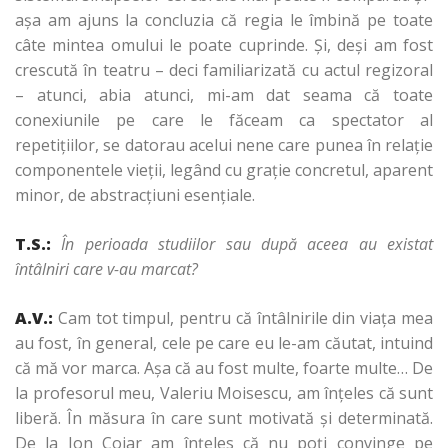
aşa am ajuns la concluzia că regia le îmbină pe toate
câte mintea omului le poate cuprinde. Şi, deşi am fost
crescută în teatru – deci familiarizată cu actul regizoral
– atunci, abia atunci, mi-am dat seama că toate
conexiunile pe care le făceam ca spectator al
repetiţiilor, se datorau acelui nene care punea în relaţie
componentele vieţii, legând cu graţie concretul, aparent
minor, de abstracţiuni esenţiale.
T.S.:
În perioada studiilor sau după aceea au existat
întâlniri care v-au marcat?
A.V.:
Cam tot timpul, pentru că întâlnirile din viaţa mea
au fost, în general, cele pe care eu le-am căutat, intuind
că mă vor marca. Aşa că au fost multe, foarte multe… De
la profesorul meu, Valeriu Moisescu, am înţeles că sunt
liberă. În măsura în care sunt motivată şi determinată.
De la Ion Cojar am înţeles că nu poţi convinge pe