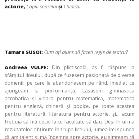
actorie,
Copiii soarelui
şi
Chinezi
.
Tamara SUSOI:
Cum aţi ajuns să faceţi regie de teatru?
Andreea VULPE:
Din plictiseală, aş fi răspuns la
sfârşitul liceului, după ce fusesem pasionată de diverse
domenii, pe care le abandonasem pe rând, imediat ce
ajungeam la performanţă. Lăsasem gimnastica
acrobatică şi vioara pentru matematică, matematica
pentru engleză, chineză şi popice, pe toate acestea
pentru literatură, literatura pentru actorie, şi… acum
trebuia să mă decid la ce facultate să dau. Deşi în urma
rezultatelor obţinute în trupa liceului, lumea îmi spunea
că am talent şi mă îndemna spre actorie, eu simţeam că