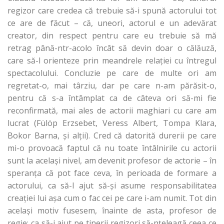
regizor care credea că trebuie să-i spună actorului tot
ce are de făcut – că, uneori, actorul e un adevărat
creator, din respect pentru care eu trebuie să mă
retrag până-ntr-acolo încât să devin doar o călăuză,
care să-l orienteze prin meandrele relaţiei cu întregul
spectacolului. Concluzie pe care de multe ori am
regretat-o, mai târziu, dar pe care n-am părăsit-o,
pentru că s-a întâmplat ca de câteva ori să-mi fie
reconfirmată, mai ales de actorii maghiari cu care am
lucrat (Fülöp Erzsebet, Veress Albert, Tompa Klara,
Bokor Barna, şi alţii). Cred că datorită durerii pe care
mi-o provoacă faptul că nu toate întâlnirile cu actorii
sunt la acelaşi nivel, am devenit profesor de actorie – în
speranţa că pot face ceva, în perioada de formare a
actorului, ca să-l ajut să-şi asume responsabilitatea
creaţiei lui aşa cum o fac cei pe care i-am numit. Tot din
acelaşi motiv fusesem, înainte de asta, profesor de
regie: ca să-i ajut pe tinerii regizori să-nţeleagă ceea ce