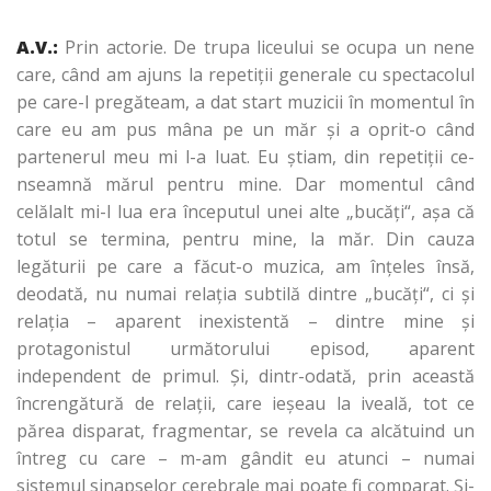
A.V.:
Prin actorie. De trupa liceului se ocupa un nene
care, când am ajuns la repetiţii generale cu spectacolul
pe care-l pregăteam, a dat start muzicii în momentul în
care eu am pus mâna pe un măr şi a oprit-o când
partenerul meu mi l-a luat. Eu ştiam, din repetiţii ce-
nseamnă mărul pentru mine. Dar momentul când
celălalt mi-l lua era începutul unei alte „bucăţi“, aşa că
totul se termina, pentru mine, la măr. Din cauza
legăturii pe care a făcut-o muzica, am înţeles însă,
deodată, nu numai relaţia subtilă dintre „bucăţi“, ci şi
relaţia – aparent inexistentă – dintre mine şi
protagonistul următorului episod, aparent
independent de primul. Şi, dintr-odată, prin această
încrengătură de relaţii, care ieşeau la iveală, tot ce
părea disparat, fragmentar, se revela ca alcătuind un
întreg cu care – m-am gândit eu atunci – numai
sistemul sinapselor cerebrale mai poate fi comparat. Şi-