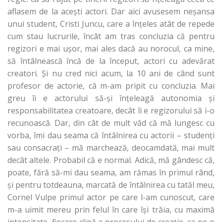
aflasem de la aceşti actori. Dar aici avusesem neşansa
unui student, Cristi Juncu, care a înţeles atât de repede
cum stau lucrurile, încât am tras concluzia că pentru
regizori e mai uşor, mai ales dacă au norocul, ca mine,
să întâlnească încă de la început, actori cu adevărat
creatori. Şi nu cred nici acum, la 10 ani de când sunt
profesor de actorie, că m-am pripit cu concluzia. Mai
greu îi e actorului să-şi înţeleagă autonomia şi
responsabilitatea creatoare, decât îi e regizorului să i-o
recunoască. Dar, din cât de mult văd că mă lungesc cu
vorba, îmi dau seama că întâlnirea cu actorii – studenţi
sau consacraţi – mă marchează, deocamdată, mai mult
decât altele. Probabil că e normal. Adică, mă gândesc că,
poate, fără să-mi dau seama, am rămas în primul rând,
şi pentru totdeauna, marcată de întâlnirea cu tatăl meu,
Cornel Vulpe primul actor pe care l-am cunoscut, care
m-a uimit mereu prin felul în care îşi trăia, cu maximă