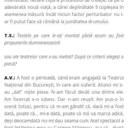
intensitate, fiecare clipă a procesului de creaţie, ca pe o
adevărată nouă viaţă, a cărei deplinătate îl copleşea în
asemenea măsură încât niciun factor perturbator nu l-
ar fi putut face să rămână la jumătatea drumului.
T.S.:
Textele pe care le-aţi montat până acum au fost
propunerile dumneavoastră
sau ale teatrelor care v-au invitat? După ce criterii alegeţi o
piesă?
A.V.:
A fost o perioadă, când eram angajată la Teatrul
Naţional din Bucureşti, în care am suferit. Atunci mi s-
au „dat“ nişte piese. N-am făcut decât una dintre ele.
Am încercat s-o iubesc. Dar n-am reuşit. Am pus-o în
scenă totuşi, pentru că m-am gândit că, dacă mi-a fost
dată, poate că… mi-e dată, poate că mă va marca adică,
deşi deocamdată nu-mi dau seama cum. Acel spectacol a
fost întâlnirea mea cu Carmen Stănescu, aşa că… după