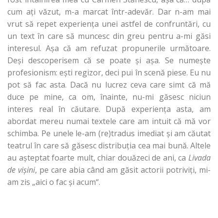
cum aţi văzut, m-a marcat într-adevăr. Dar n-am mai
vrut să repet experienţa unei astfel de confruntări, cu
un text în care să muncesc din greu pentru a-mi găsi
interesul. Aşa că am refuzat propunerile următoare.
Deşi descoperisem că se poate şi aşa. Se numeşte
profesionism: eşti regizor, deci pui în scenă piese. Eu nu
pot să fac asta. Dacă nu lucrez ceva care simt că mă
duce pe mine, ca om, înainte, nu-mi găsesc niciun
interes real în căutare. După experienţa asta, am
abordat mereu numai textele care am intuit că mă vor
schimba. Pe unele le-am (re)tradus imediat şi am căutat
teatrul în care să găsesc distribuţia cea mai bună. Altele
au aşteptat foarte mult, chiar douăzeci de ani, ca
Livada
de vişini
, pe care abia când am găsit actorii potriviţi, mi-
am zis „aici o fac şi acum“.