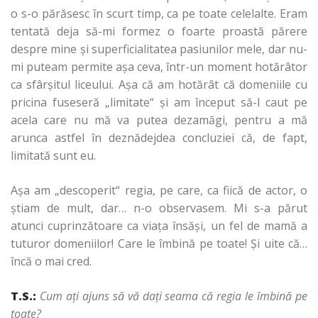
o s-o părăsesc în scurt timp, ca pe toate celelalte. Eram
tentată deja să-mi formez o foarte proastă părere
despre mine şi superficialitatea pasiunilor mele, dar nu-
mi puteam permite aşa ceva, într-un moment hotărâtor
ca sfârşitul liceului. Aşa că am hotărât că domeniile cu
pricina fuseseră „limitate“ şi am început să-l caut pe
acela care nu mă va putea dezamăgi, pentru a mă
arunca astfel în deznădejdea concluziei că, de fapt,
limitată sunt eu.
Aşa am „descoperit“ regia, pe care, ca fiică de actor, o
ştiam de mult, dar… n-o observasem. Mi s-a părut
atunci cuprinzătoare ca viaţa însăşi, un fel de mamă a
tuturor domeniilor! Care le îmbină pe toate! Şi uite că…
încă o mai cred.
T.S.:
Cum aţi ajuns să vă daţi seama că regia le îmbină pe
toate?