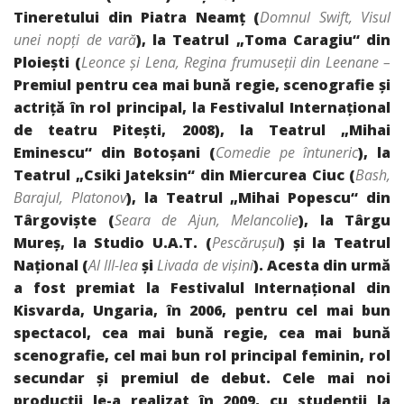
Tineretului din Piatra Neamţ (
Domnul Swift, Visul
unei nopţi de vară
), la Teatrul „Toma Caragiu“ din
Ploieşti (
Leonce şi Lena, Regina frumuseţii din Leenane –
Premiul pentru cea mai bună regie, scenografie şi
actriţă în rol principal, la Festivalul Internaţional
de teatru Piteşti, 2008), la Teatrul „Mihai
Eminescu“ din Botoşani (
Comedie pe întuneric
), la
Teatrul „Csiki Jateksin“ din Miercurea Ciuc (
Bash,
Barajul, Platonov
), la Teatrul „Mihai Popescu“ din
Târgovişte (
Seara de Ajun, Melancolie
), la Târgu
Mureş, la Studio U.A.T. (
Pescăruşul
) şi la Teatrul
Naţional (
Al III-lea
şi
Livada de vişini
). Acesta din urmă
a fost premiat la Festivalul Internaţional din
Kisvarda, Ungaria, în 2006, pentru cel mai bun
spectacol, cea mai bună regie, cea mai bună
scenografie, cel mai bun rol principal feminin, rol
secundar şi premiul de debut. Cele mai noi
producţii le-a realizat în 2009, cu studenţii la